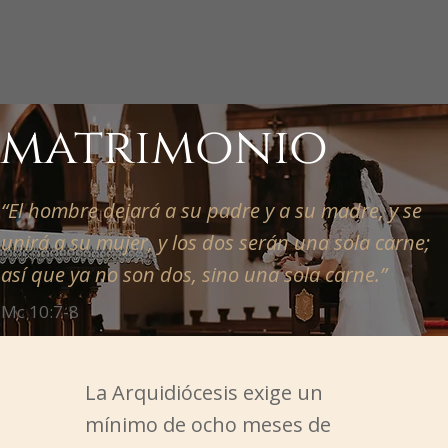
matrimonio
“El hombre dejará a su padre y a su madre, y se
unirá a su mujer, y los dos serán una sola carne;
así que ya no son dos, sino una sola carne.”
Mc 10:7-8
La Arquidiócesis exige un
mínimo de ocho meses de